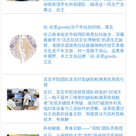
绿电智清学生科创团队，瞄准这一民生产业
痛点，自主
祜·谷里goods|当千年拉祜织锦，遇见
在云南省临沧市临翔区南美拉祜族乡，深藏
着被誉为“活态拉祜文化博物馆”的原生态族
群。省级非遗南美拉祜族服饰制作技艺承载
古氐羌千年文脉，却一度困于深山、远离青
年视野。本土文创品牌「祜·谷里goods」
立足
宜宾学院团队攻克封装缺陷检测系统系统引
领
近日，宜宾学院张煜哲团队研发的“封域天
工—电子器件三维密封缺陷检测系统领航
者”实现关键技术突破，成功打破国外对高
端封装设备与工业软件的垄断。该系统通过
自主创新的设备互联、智能算法与实时质检
技术，有效解
科创赋能，青春启航——“清焰”团队亮相昆
近日，云南财经大学“清焰”环保烟花底座研