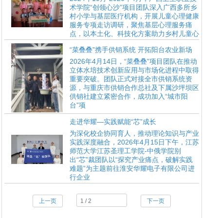
术学院“创领心沙”项目团队深入广西多所乡
村小学与基层医疗机构，开展儿童心理健康
服务专项走访调研，聚焦基层心理服务痛
点，以本土化、科技化方案助力乡村儿童心
“菜叠叠”携手供销系统 开拓阳台农业新场
2026年4月14日，“菜叠叠”项目团队在推动
立体水培技术创新应用与市场化进程中取得
重要突破。团队正式对接全市供销系统资
源，与重庆市供销合作总社及下属沙坪坝区
供销社建立紧密合作，成功加入“城市阳
台”项
走进华耀—实践赋能“芯”成长
为深化校企协同育人，推动理论知识与产业
实践深度融合，2026年4月15日下午，江苏
师范大学江苏圣理工学院-中俄学院别
出“芯”裁团队以“探究产业痛点，破解实践
难题”为主题前往淮安华耀电子有限公司进
行企业
上一页
下一页