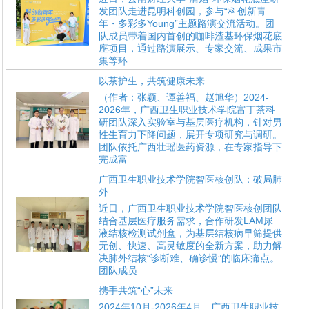
发团队走进昆明科创园，参与“科创新青
年・多彩多Young”主题路演交流活动。团
队成员带着国内首创的咖啡渣基环保烟花底
座项目，通过路演展示、专家交流、成果市
集等环
以茶护生，共筑健康未来
（作者：张颖、谭善福、赵旭华）2024-
2026年，广西卫生职业技术学院富丁茶科
研团队深入实验室与基层医疗机构，针对男
性生育力下降问题，展开专项研究与调研。
团队依托广西壮瑶医药资源，在专家指导下
完成富
广西卫生职业技术学院智医核创队：破局肺
外
近日，广西卫生职业技术学院智医核创团队
结合基层医疗服务需求，合作研发LAM尿
液结核检测试剂盒，为基层结核病早筛提供
无创、快速、高灵敏度的全新方案，助力解
决肺外结核“诊断难、确诊慢”的临床痛点。
团队成员
携手共筑“心”未来
2024年10月-2026年4月，广西卫生职业技