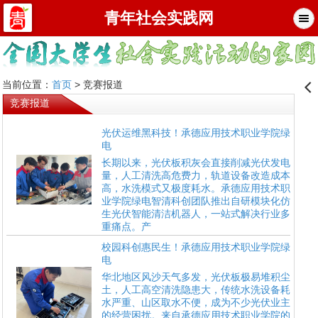
青年社会实践网
当前位置：
首页
> 竞赛报道
󰊒
竞赛报道
光伏运维黑科技！承德应用技术职业学院绿
电
长期以来，光伏板积灰会直接削减光伏发电
量，人工清洗高危费力，轨道设备改造成本
高，水洗模式又极度耗水。承德应用技术职
业学院绿电智清科创团队推出自研模块化仿
生光伏智能清洁机器人，一站式解决行业多
重痛点。产
校园科创惠民生！承德应用技术职业学院绿
电
华北地区风沙天气多发，光伏板极易堆积尘
土，人工高空清洗隐患大，传统水洗设备耗
水严重、山区取水不便，成为不少光伏业主
的经营困扰。来自承德应用技术职业学院的